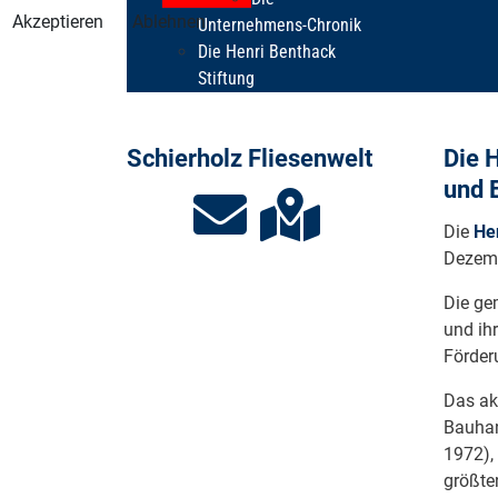
Akzeptieren
Ablehnen
Unternehmens-Chronik
Die Henri Benthack
Stiftung
Schierholz Fliesenwelt
Die 
und 
Die
He
Dezemb
Die ge
und ih
Förder
Das ak
Bauhan
1972),
größte