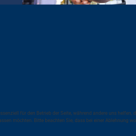
ssenziell für den Betrieb der Seite, während andere uns helfen,
assen möchten. Bitte beachten Sie, dass bei einer Ablehnung wom