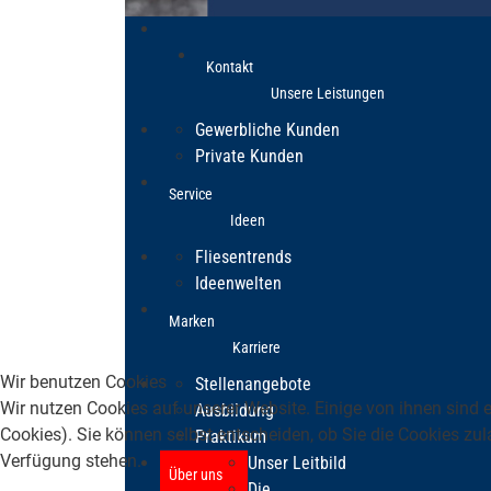
Kontakt
Unsere Leistungen
Gewerbliche Kunden
Private Kunden
Service
Ideen
Fliesentrends
Ideenwelten
Marken
Karriere
Wir benutzen Cookies
Stellenangebote
Wir nutzen Cookies auf unserer Website. Einige von ihnen sind e
Ausbildung
Cookies). Sie können selbst entscheiden, ob Sie die Cookies zul
Praktikum
Verfügung stehen.
Unser Leitbild
Über uns
Die